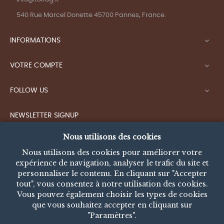
540 Rue Marcel Donette 45700 Pannes, France.
INFORMATIONS

VOTRE COMPTE

FOLLOW US

NEWSLETTER SIGNUP
10% de reduction OFFERT, en vous inscrivant à la
Nous utilisons des cookies
newsletter, donc restez dans le TOIROG (cercle). Vous
pouvez vous désinscrire à tout moment.
Nous utilisons des cookies pour améliorer votre
expérience de navigation, analyser le trafic du site et
personnaliser le contenu. En cliquant sur "Accepter
tout", vous consentez à notre utilisation des cookies.
Enim quis fugiat consequat elit minim nisi eu
Vous pouvez également choisir les types de cookies
occaecat occaecat deserunt aliquip nisi ex deserunt.
que vous souhaitez accepter en cliquant sur
"Paramètres".