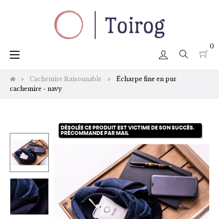
0
Basculer
☰
la
navigation
Cachemire Raisonnable
Écharpe fine en pur
cachemire - navy
DÉSOLÉE CE PRODUIT EST VICTIME DE SON SUCCÈS.
PRÉCOMMANDE PAR MAIL