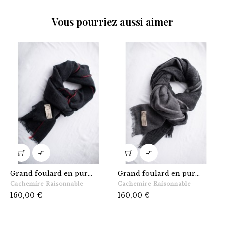
Vous pourriez aussi aimer


Grand foulard en pur...
Grand foulard en pur...
Cachemire Raisonnable
Cachemire Raisonnable
Prix
Prix
160,00 €
160,00 €