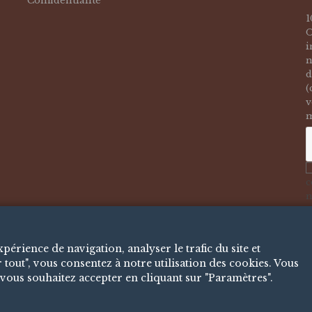
Confidentialité
1
O
i
n
d
(
v
m
c
n
o
a
érience de navigation, analyser le trafic du site et
 tout", vous consentez à notre utilisation des cookies. Vous
vous souhaitez accepter en cliquant sur "Paramètres".