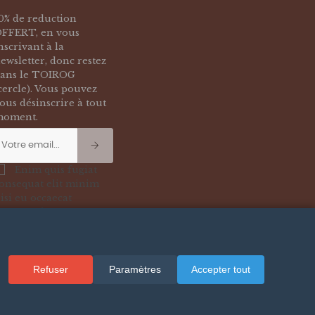
0% de reduction
FFERT, en vous
nscrivant à la
ewsletter, donc restez
ans le TOIROG
cercle). Vous pouvez
ous désinscrire à tout
oment.
Enim quis fugiat
onsequat elit minim
isi eu occaecat
ccaecat deserunt
liquip nisi ex deserunt.
Refuser
Paramètres
Accepter tout