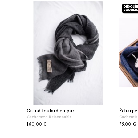
DÉSOLÉE
SUCCÈS.
Grand foulard en pur...
Écharpe 
Cachemire Raisonnable
Cachemir
Prix
Prix
160,00 €
75,00 €