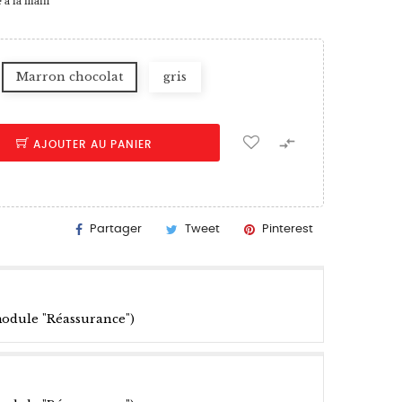
é à la main
Marron chocolat
gris

AJOUTER AU PANIER
Partager
Tweet
Pinterest
module "Réassurance")