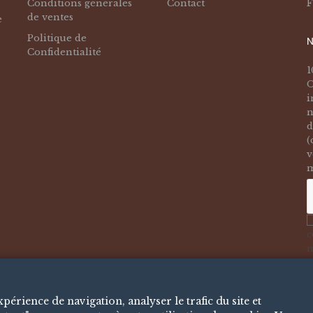
Conditions générales
Contact
F
de ventes
e
Politique de
N
Confidentialité
1
O
i
n
d
(
v
m
c
n
o
a
érience de navigation, analyser le trafic du site et