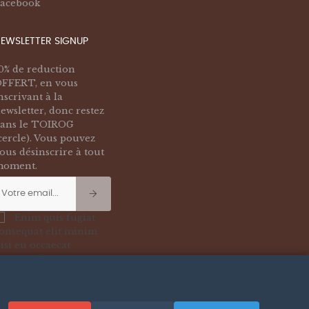
acebook
EWSLETTER SIGNUP
0% de reduction
FFERT, en vous
nscrivant à la
ewsletter, donc restez
ans le TOIROG
cercle). Vous pouvez
ous désinscrire à tout
oment.
Enim quis fugiat
onsequat elit minim
isi eu occaecat
ccaecat deserunt
liquip nisi ex deserunt.