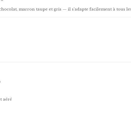
ocolat, marron taupe et gris — il s’adapte facilement à tous les 
)
et aéré