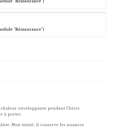
module "Réassurance")
module "Réassurance")
e
e chaleur enveloppante pendant l’hiver.
e à porter.
iste. Non teinté, il conserve les nuances