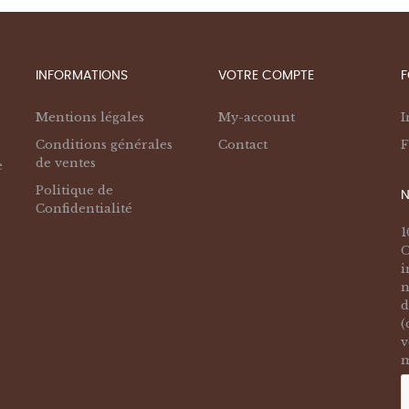
INFORMATIONS
VOTRE COMPTE
F
Mentions légales
My-account
I
Conditions générales
Contact
F
de ventes
e
Politique de
N
Confidentialité
1
O
i
n
d
(
v
m