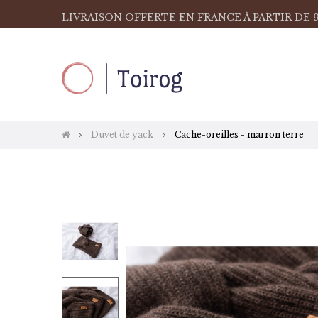
LIVRAISON OFFERTE EN FRANCE À PARTIR DE 9
Duvet de yack
Cache-oreilles - marron terre