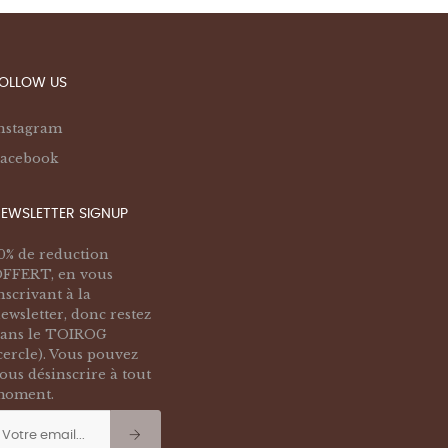
OLLOW US
nstagram
acebook
EWSLETTER SIGNUP
0% de reduction
FFERT, en vous
nscrivant à la
ewsletter, donc restez
ans le TOIROG
cercle). Vous pouvez
ous désinscrire à tout
oment.