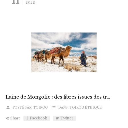
11
2022
Laine de Mongolie : des fibres issues des traditions nomades ancestrales
person
list
POSTÉ PAR:
TOIROG
DANS:
TOIROG ÉTHIQUE
Share
Facebook
Twitter