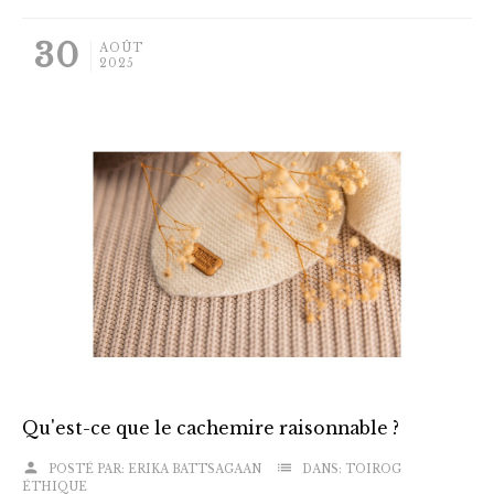
30
AOÛT
2025
Qu'est-ce que le cachemire raisonnable ?
person
list
POSTÉ PAR:
ERIKA BATTSAGAAN
DANS:
TOIROG
ÉTHIQUE