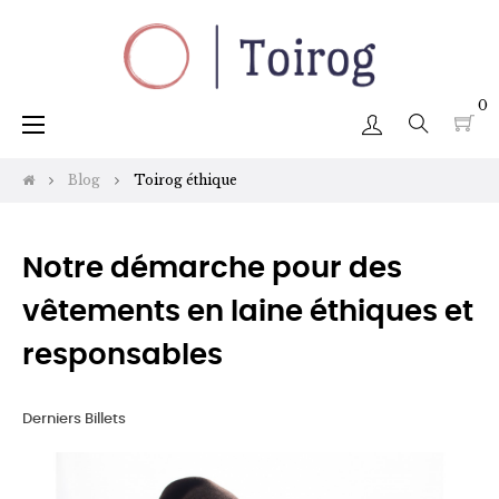
0
Basculer
☰
la
navigation
Blog
Toirog éthique
Notre démarche pour des
vêtements en laine éthiques et
responsables
Derniers Billets