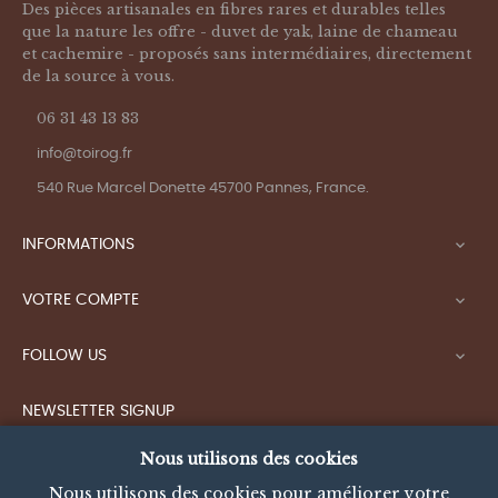
Des pièces artisanales en fibres rares et durables telles
que la nature les offre - duvet de yak, laine de chameau
et cachemire - proposés sans intermédiaires, directement
de la source à vous.
06 31 43 13 83
info@toirog.fr
540 Rue Marcel Donette 45700 Pannes, France.
INFORMATIONS

VOTRE COMPTE

FOLLOW US

NEWSLETTER SIGNUP
10% de reduction OFFERT, en vous inscrivant à la
Nous utilisons des cookies
newsletter, donc restez dans le TOIROG (cercle). Vous
pouvez vous désinscrire à tout moment.
Nous utilisons des cookies pour améliorer votre